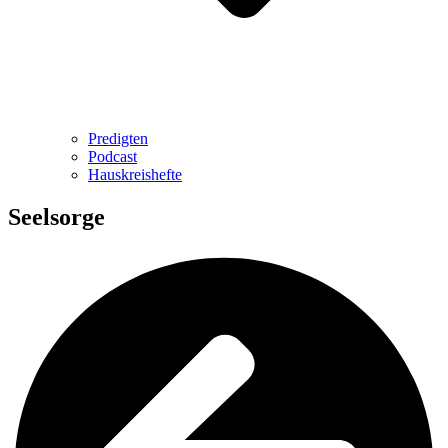
Predigten
Podcast
Hauskreishefte
Seelsorge