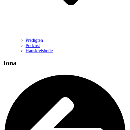
Predigten
Podcast
Hauskreishefte
Jona